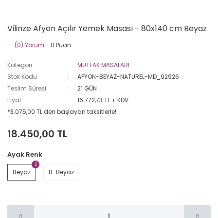
Vilinze Afyon Açılır Yemek Masası - 80x140 cm Beyaz
(0) Yorum
- 0 Puan
Kategori
MUTFAK MASALARI
Stok Kodu
AFYON-BEYAZ-NATUREL-MD_92926
Teslim Süresi
21 GÜN
Fiyat
16.772,73 TL + KDV
*3.075,00 TL den başlayan taksitlerle!
18.450,00 TL
Ayak Renk
Beyaz
B-Beyaz