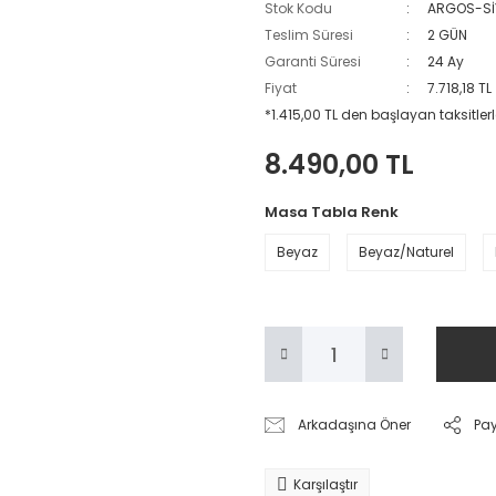
Stok Kodu
ARGOS-Sİ
Teslim Süresi
2 GÜN
Garanti Süresi
24 Ay
Fiyat
7.718,18 T
*1.415,00 TL den başlayan taksitlerl
8.490,00 TL
Masa Tabla Renk
Beyaz
Beyaz/Naturel
Arkadaşına Öner
Pa
Karşılaştır