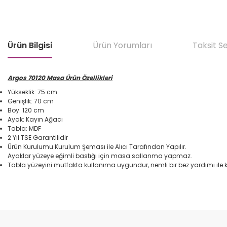
Ürün Bilgisi
Ürün Yorumları
Taksit S
Argos 70120 Masa Ürün Özellikleri
Yükseklik: 75 cm
Genişlik: 70 cm
Boy: 120 cm
Ayak: Kayın Ağacı
Tabla: MDF
2 Yıl TSE Garantilidir
Ürün Kurulumu Kurulum Şeması ile Alıcı Tarafından Yapılır.
Ayaklar yüzeye eğimli bastığı için masa sallanma yapmaz.
Tabla yüzeyini mutfakta kullanıma uygundur, nemli bir bez yardımı ile k
Bu ürünün fiyat bilgisi, resim, ürün açıklamalarında ve diğer konular
Görüş ve önerileriniz için teşekkür ederiz.