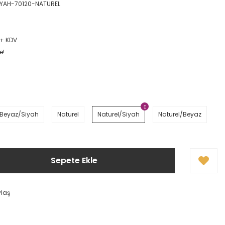
YAH-70120-NATUREL
L + KDV
e!
Beyaz/Siyah
Naturel
Naturel/Siyah
Naturel/Beyaz
Sepete Ekle
ylaş