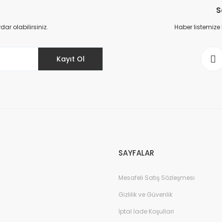
S
Yorum Yaz
r olabilirsiniz.
Haber listemize
Kayıt Ol
Gönder
SAYFALAR
Mesafeli Satış Sözleşmesi
Gizlilik ve Güvenlik
İptal İade Koşullari