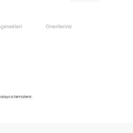
eçenekleri
Önerileriniz
olayca temizlenir.
da yetersiz gördüğünüz noktaları öneri formunu kullanarak tarafımıza il
Bu ürüne ilk yorumu siz yapın!