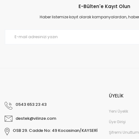
E-Bülten'e Kayıt Olun
Ürün resmi kalitesiz, bozuk veya görüntülenemiyor.
Ürün açıklamasında eksik bilgiler bulunuyor.
Haber listemize kayıt olarak kampanyalardan, haberda
Ürün bilgilerinde hatalar bulunuyor.
Ürün fiyatı diğer sitelerden daha pahalı.
Bu ürüne benzer farklı alternatifler olmalı.
ÜYELİK
0543 653 23 43
Yeni Üyelik
destek@vilinze.com
Üye Girişi
OSB 29. Cadde No: 49 Kocasinan/KAYSERİ
Şifremi Unuttum