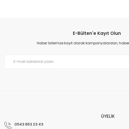
Bu ürünün fiyat bilgisi, resim, ürün açıklamalarında ve diğer konular
Görüş ve önerileriniz için teşekkür ederiz.
E-Bülten'e Kayıt Olun
Ürün resmi kalitesiz, bozuk veya görüntülenemiyor.
Ürün açıklamasında eksik bilgiler bulunuyor.
Haber listemize kayıt olarak kampanyalardan, haberda
Ürün bilgilerinde hatalar bulunuyor.
Ürün fiyatı diğer sitelerden daha pahalı.
Bu ürüne benzer farklı alternatifler olmalı.
ÜYELİK
0543 653 23 43