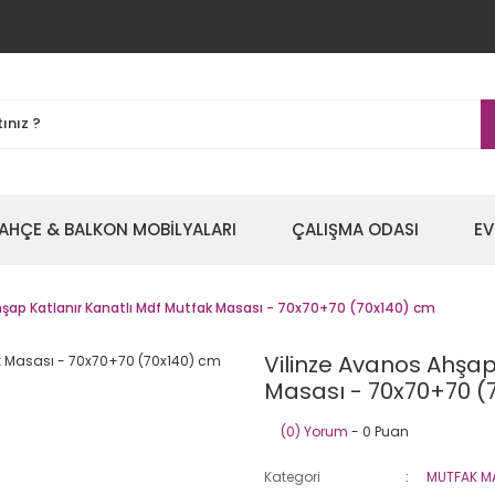
AHÇE & BALKON MOBİLYALARI
ÇALIŞMA ODASI
EV
hşap Katlanır Kanatlı Mdf Mutfak Masası - 70x70+70 (70x140) cm
Vilinze Avanos Ahşap
Masası - 70x70+70 (
(0) Yorum
- 0 Puan
Kategori
MUTFAK M