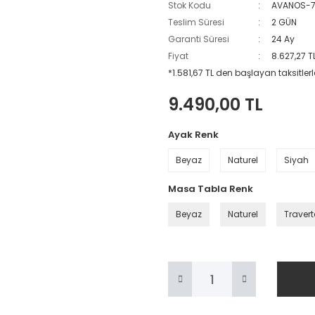
Stok Kodu
AVANOS-
Teslim Süresi
2 GÜN
Garanti Süresi
24 Ay
Fiyat
8.627,27 T
*1.581,67 TL den başlayan taksitlerl
9.490,00 TL
Ayak Renk
Beyaz
Naturel
Siyah
Masa Tabla Renk
Beyaz
Naturel
Traver