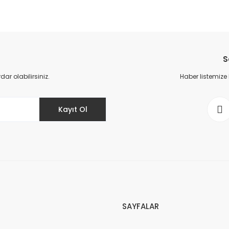
da yetersiz gördüğünüz noktaları öneri formunu kullanarak tarafımıza il
Bu ürüne ilk yorumu siz yapın!
S
Yorum Yaz
r olabilirsiniz.
Haber listemize
Kayıt Ol
Gönder
SAYFALAR