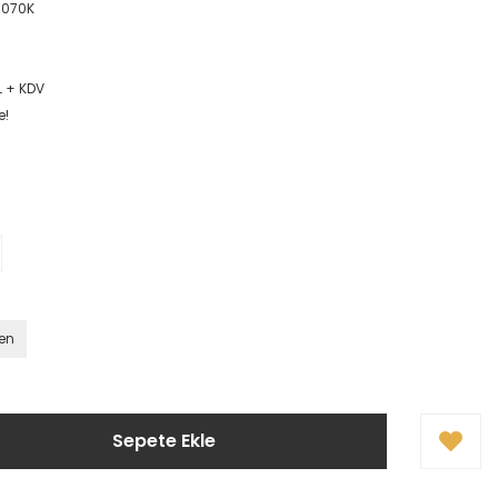
7070K
L + KDV
e!
ten
Sepete Ekle