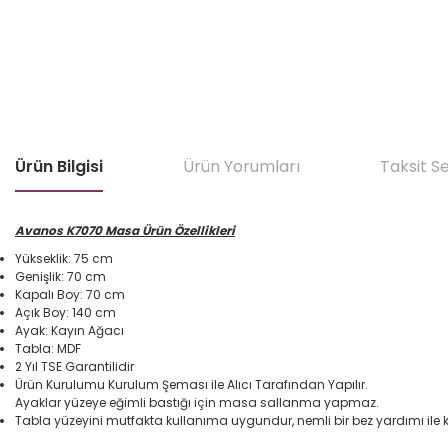
Ürün Bilgisi
Ürün Yorumları
Taksit S
Avanos K7070 Masa Ürün Özellikleri
Yükseklik: 75 cm
Genişlik: 70 cm
Kapalı Boy: 70 cm
Açık Boy: 140 cm
Ayak: Kayın Ağacı
Tabla: MDF
2 Yıl TSE Garantilidir
Ürün Kurulumu Kurulum Şeması ile Alıcı Tarafından Yapılır.
Ayaklar yüzeye eğimli bastığı için masa sallanma yapmaz.
Tabla yüzeyini mutfakta kullanıma uygundur, nemli bir bez yardımı ile k