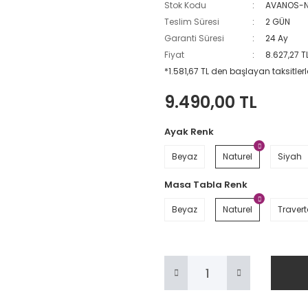
Stok Kodu
AVANOS-N
Teslim Süresi
2 GÜN
Garanti Süresi
24 Ay
Fiyat
8.627,27 T
*1.581,67 TL den başlayan taksitlerl
9.490,00 TL
Ayak Renk
Beyaz
Naturel
Siyah
Masa Tabla Renk
Beyaz
Naturel
Traver