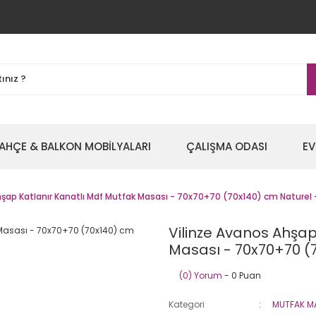
AHÇE & BALKON MOBİLYALARI
ÇALIŞMA ODASI
EV
hşap Katlanır Kanatlı Mdf Mutfak Masası - 70x70+70 (70x140) cm Naturel 
Vilinze Avanos Ahşap
Masası - 70x70+70 (7
(0) Yorum
- 0 Puan
Kategori
MUTFAK M