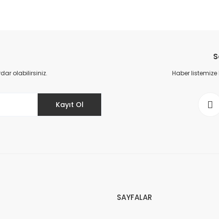
da yetersiz gördüğünüz noktaları öneri formunu kullanarak tarafımıza il
Bu ürüne ilk yorumu siz yapın!
S
Yorum Yaz
r olabilirsiniz.
Haber listemize
Kayıt Ol
Gönder
SAYFALAR