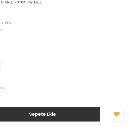
ATUREL-7070K-NATUREL
L + KDV
e!
ten
Sepete Ekle