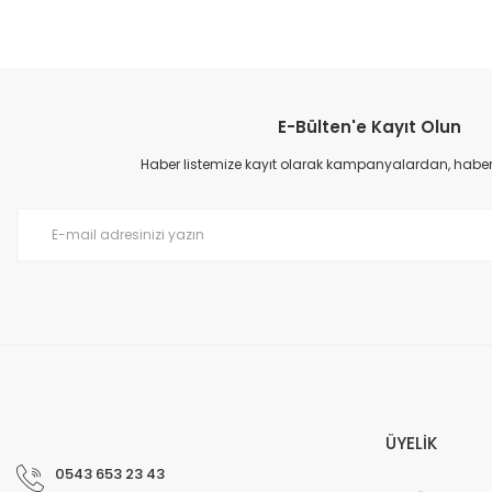
Bu ürünün fiyat bilgisi, resim, ürün açıklamalarında ve diğer konular
Görüş ve önerileriniz için teşekkür ederiz.
E-Bülten'e Kayıt Olun
Ürün resmi kalitesiz, bozuk veya görüntülenemiyor.
Ürün açıklamasında eksik bilgiler bulunuyor.
Haber listemize kayıt olarak kampanyalardan, haberda
Ürün bilgilerinde hatalar bulunuyor.
Ürün fiyatı diğer sitelerden daha pahalı.
Bu ürüne benzer farklı alternatifler olmalı.
ÜYELİK
0543 653 23 43