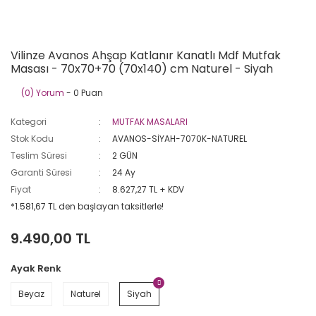
Vilinze Avanos Ahşap Katlanır Kanatlı Mdf Mutfak
Masası - 70x70+70 (70x140) cm Naturel - Siyah
(0) Yorum
- 0 Puan
Kategori
MUTFAK MASALARI
Stok Kodu
AVANOS-SİYAH-7070K-NATUREL
Teslim Süresi
2 GÜN
Garanti Süresi
24 Ay
Fiyat
8.627,27 TL + KDV
*1.581,67 TL den başlayan taksitlerle!
9.490,00 TL
Ayak Renk
Beyaz
Naturel
Siyah