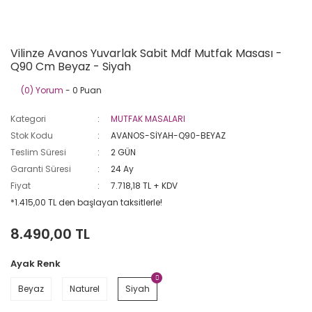
Vilinze Avanos Yuvarlak Sabit Mdf Mutfak Masası -
Q90 Cm Beyaz - Siyah
(0) Yorum
- 0 Puan
Kategori
MUTFAK MASALARI
Stok Kodu
AVANOS-SİYAH-Q90-BEYAZ
Teslim Süresi
2 GÜN
Garanti Süresi
24 Ay
Fiyat
7.718,18 TL + KDV
*1.415,00 TL den başlayan taksitlerle!
8.490,00 TL
Ayak Renk
Beyaz
Naturel
Siyah