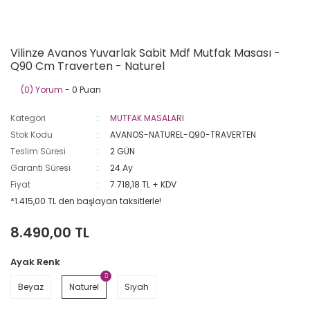
Vilinze Avanos Yuvarlak Sabit Mdf Mutfak Masası -
Q90 Cm Traverten - Naturel
(0) Yorum
- 0 Puan
Kategori
MUTFAK MASALARI
Stok Kodu
AVANOS-NATUREL-Q90-TRAVERTEN
Teslim Süresi
2 GÜN
Garanti Süresi
24 Ay
Fiyat
7.718,18 TL + KDV
*1.415,00 TL den başlayan taksitlerle!
8.490,00 TL
Ayak Renk
Beyaz
Naturel
Siyah