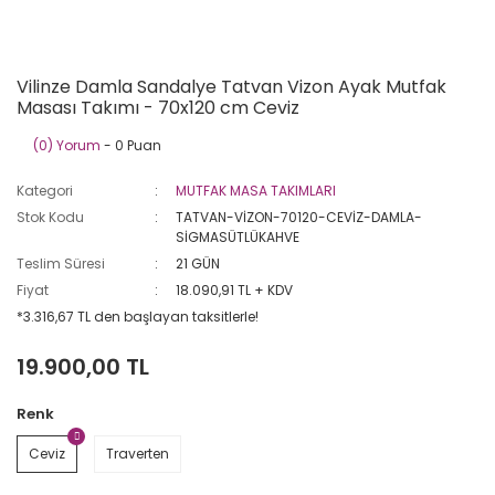
Vilinze Damla Sandalye Tatvan Vizon Ayak Mutfak
Masası Takımı - 70x120 cm Ceviz
(0) Yorum
- 0 Puan
Kategori
MUTFAK MASA TAKIMLARI
Stok Kodu
TATVAN-VİZON-70120-CEVİZ-DAMLA-
SİGMASÜTLÜKAHVE
Teslim Süresi
21 GÜN
Fiyat
18.090,91 TL + KDV
*3.316,67 TL den başlayan taksitlerle!
19.900,00 TL
Renk
Ceviz
Traverten