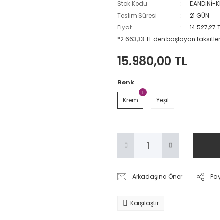
Stok Kodu
DANDİNİ-
Teslim Süresi
21 GÜN
Fiyat
14.527,27 
*2.663,33 TL den başlayan taksitler
15.980,00 TL
Renk
Krem
Yeşil
Arkadaşına Öner
Pa
Karşılaştır