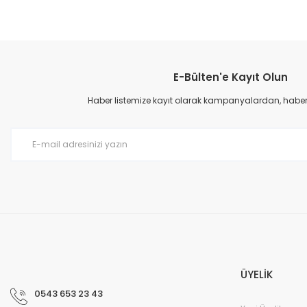
Bu ürünün fiyat bilgisi, resim, ürün açıklamalarında ve diğer konular
Görüş ve önerileriniz için teşekkür ederiz.
E-Bülten'e Kayıt Olun
Ürün resmi kalitesiz, bozuk veya görüntülenemiyor.
Ürün açıklamasında eksik bilgiler bulunuyor.
Haber listemize kayıt olarak kampanyalardan, haberda
Ürün bilgilerinde hatalar bulunuyor.
Ürün fiyatı diğer sitelerden daha pahalı.
Bu ürüne benzer farklı alternatifler olmalı.
ÜYELİK
0543 653 23 43