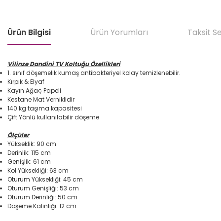
Ürün Bilgisi
Ürün Yorumları
Taksit S
Vilinze Dandini TV Koltuğu Özellikleri
1. sınıf döşemelik kumaş antibakteriyel kolay temizlenebilir.
Kırpık & Elyaf
Kayın Ağaç Papeli
Kestane Mat Verniklidir
140 kg taşıma kapasitesi
Çift Yönlü kullanılabilir döşeme
Ölçüler
Yükseklik: 90 cm
Derinlik: 115 cm
Genişlik: 61 cm
Kol Yüksekliği: 63 cm
Oturum Yüksekliği: 45 cm
Oturum Genişliği: 53 cm
Oturum Derinliği: 50 cm
Döşeme Kalınlığı: 12 cm