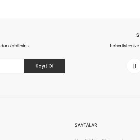
da yetersiz gördüğünüz noktaları öneri formunu kullanarak tarafımıza il
Bu ürüne ilk yorumu siz yapın!
S
Yorum Yaz
r olabilirsiniz.
Haber listemize
Kayıt Ol
Gönder
SAYFALAR