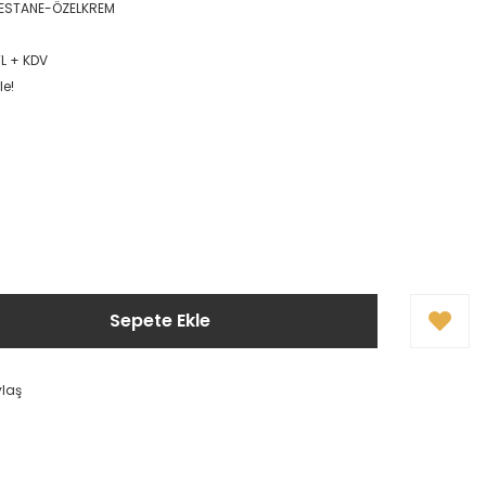
KESTANE-ÖZELKREM
TL + KDV
le!
Sepete Ekle
ylaş