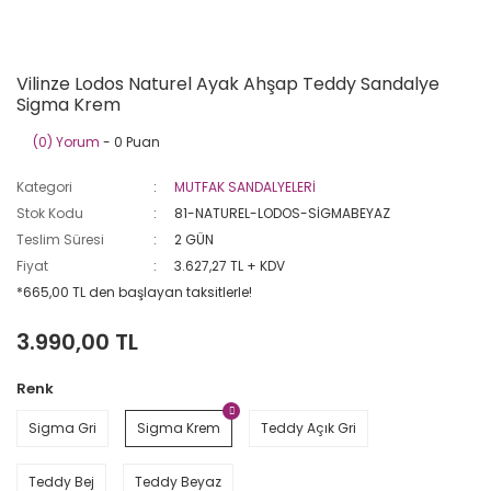
Vilinze Lodos Naturel Ayak Ahşap Teddy Sandalye
Sigma Krem
(0) Yorum
- 0 Puan
Kategori
MUTFAK SANDALYELERİ
Stok Kodu
81-NATUREL-LODOS-SİGMABEYAZ
Teslim Süresi
2 GÜN
Fiyat
3.627,27 TL + KDV
*665,00 TL den başlayan taksitlerle!
3.990,00 TL
Renk
Sigma Gri
Sigma Krem
Teddy Açık Gri
Teddy Bej
Teddy Beyaz