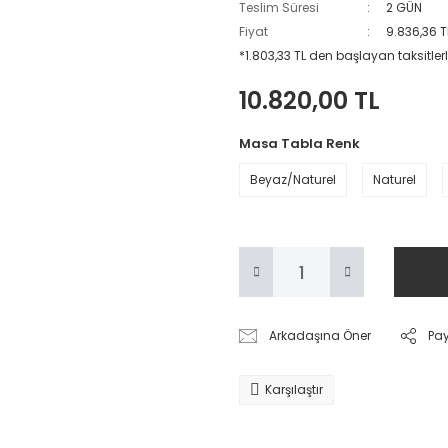
Teslim Süresi
2 GÜN
Fiyat
9.836,36 T
*1.803,33 TL den başlayan taksitlerl
10.820,00 TL
Masa Tabla Renk
Beyaz/Naturel
Naturel
Arkadaşına Öner
Pa
Karşılaştır