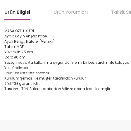
Ürün Bilgisi
Ürün Yorumları
Taksit S
MASA ÖZELLİKLERİ
Ayak: Kayın Ahşap Papel
Ayak Rengi: Naturel (Vernikli)
Tabla: MDF
Yükseklik: 75 cm
Çap: 90 cm
Yüzeyi mutfakta kullanıma uygundur, nemli bir bez yardımı ile kolayca t
Yerli üretimdir.
Ürün üst üste istiflenemez.
Kurulum Şeması ile müşteri tarafından kurulur.
2 Yıl TSE garantilidir.
Tasarım; Türk Patent tarafından Vilinze adına tescillenmiştir.
Bu ürünün fiyat bilgisi, resim, ürün açıklamalarında ve diğer konular
Görüş ve önerileriniz için teşekkür ederiz.