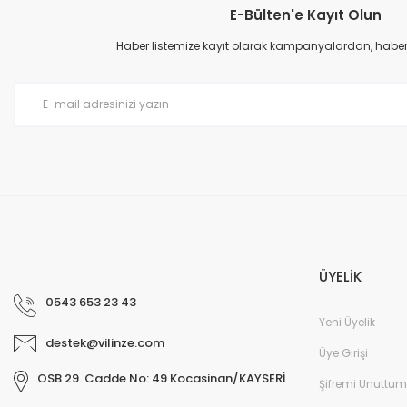
E-Bülten'e Kayıt Olun
Ürün resmi kalitesiz, bozuk veya görüntülenemiyor.
Ürün açıklamasında eksik bilgiler bulunuyor.
Haber listemize kayıt olarak kampanyalardan, haberda
Ürün bilgilerinde hatalar bulunuyor.
Ürün fiyatı diğer sitelerden daha pahalı.
Bu ürüne benzer farklı alternatifler olmalı.
ÜYELİK
0543 653 23 43
Yeni Üyelik
destek@vilinze.com
Üye Girişi
OSB 29. Cadde No: 49 Kocasinan/KAYSERİ
Şifremi Unuttum