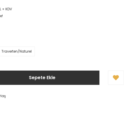
L + KDV
e!
Traverten/Naturel
Sepete Ekle
ylaş