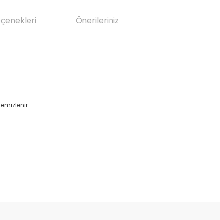
eçenekleri
Önerileriniz
emizlenir.
da yetersiz gördüğünüz noktaları öneri formunu kullanarak tarafımıza il
Bu ürüne ilk yorumu siz yapın!