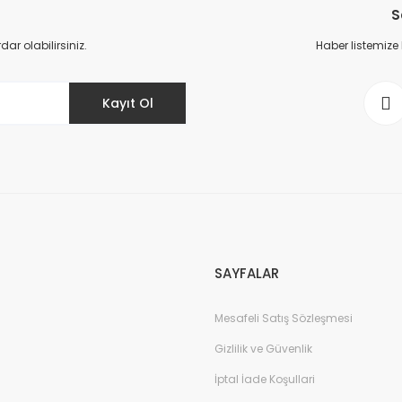
S
Yorum Yaz
r olabilirsiniz.
Haber listemize
Kayıt Ol
Gönder
SAYFALAR
Mesafeli Satış Sözleşmesi
Gizlilik ve Güvenlik
İptal İade Koşullari