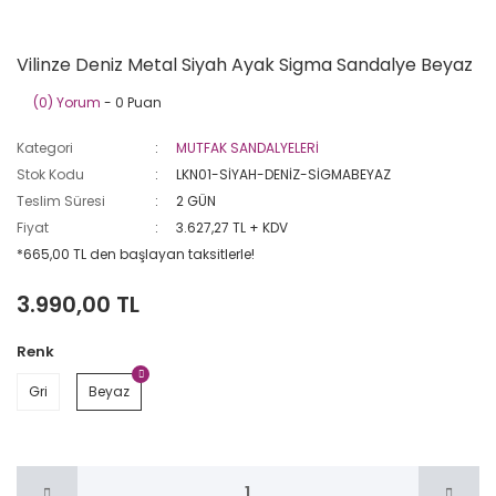
Vilinze Deniz Metal Siyah Ayak Sigma Sandalye Beyaz
(0) Yorum
- 0 Puan
Kategori
MUTFAK SANDALYELERİ
Stok Kodu
LKN01-SİYAH-DENİZ-SİGMABEYAZ
Teslim Süresi
2 GÜN
Fiyat
3.627,27 TL + KDV
*665,00 TL den başlayan taksitlerle!
3.990,00 TL
Renk
Gri
Beyaz