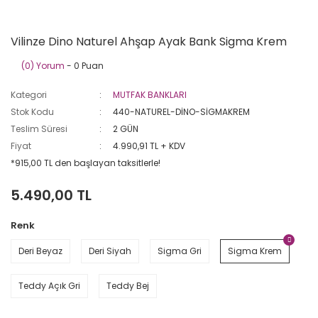
Vilinze Dino Naturel Ahşap Ayak Bank Sigma Krem
(0) Yorum
- 0 Puan
Kategori
MUTFAK BANKLARI
Stok Kodu
440-NATUREL-DİNO-SİGMAKREM
Teslim Süresi
2 GÜN
Fiyat
4.990,91 TL + KDV
*915,00 TL den başlayan taksitlerle!
5.490,00 TL
Renk
Deri Beyaz
Deri Siyah
Sigma Gri
Sigma Krem
Teddy Açık Gri
Teddy Bej