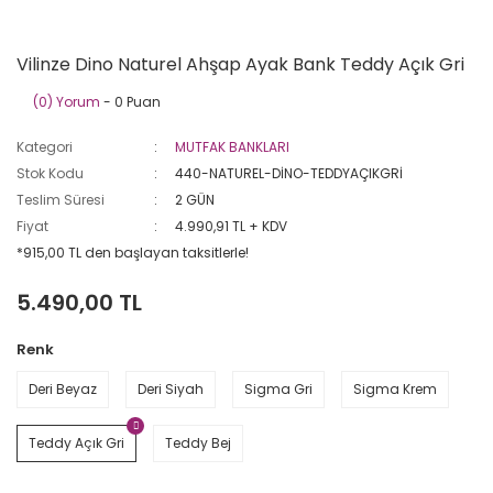
Vilinze Dino Naturel Ahşap Ayak Bank Teddy Açık Gri
(0) Yorum
- 0 Puan
Kategori
MUTFAK BANKLARI
Stok Kodu
440-NATUREL-DİNO-TEDDYAÇIKGRİ
Teslim Süresi
2 GÜN
Fiyat
4.990,91 TL + KDV
*915,00 TL den başlayan taksitlerle!
5.490,00 TL
Renk
Deri Beyaz
Deri Siyah
Sigma Gri
Sigma Krem
Teddy Açık Gri
Teddy Bej