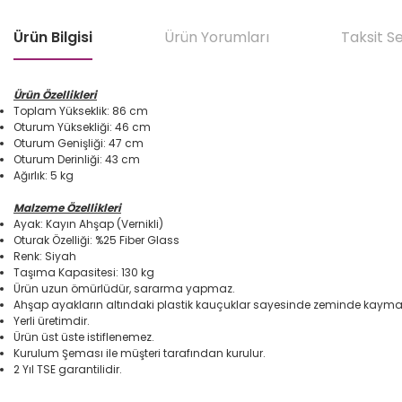
Ürün Bilgisi
Ürün Yorumları
Taksit S
Ürün
Özellikleri
Toplam Yükseklik: 86 cm
Oturum Yüksekliği: 46 cm
Oturum Genişliği: 47 cm
Oturum Derinliği: 43 cm
Ağırlık: 5 kg
Malzeme Özellikleri
Ayak: Kayın Ahşap (Vernikli)
Oturak Özelliği: %25 Fiber Glass
Renk: Siyah
Taşıma Kapasitesi: 130 kg
Ürün uzun ömürlüdür, sararma yapmaz.
Ahşap ayakların altındaki plastik kauçuklar sayesinde zeminde kaym
Yerli üretimdir.
Ürün üst üste istiflenemez.
Kurulum Şeması ile müşteri tarafından kurulur.
2 Yıl TSE garantilidir.