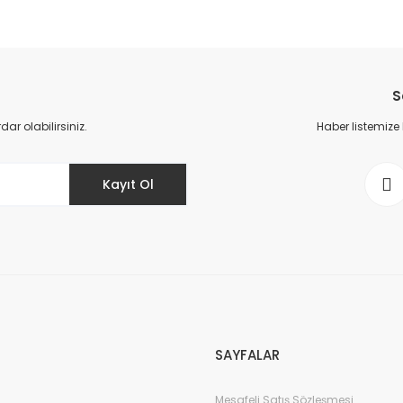
da yetersiz gördüğünüz noktaları öneri formunu kullanarak tarafımıza il
Bu ürüne ilk yorumu siz yapın!
S
Yorum Yaz
r olabilirsiniz.
Haber listemize
Kayıt Ol
Gönder
SAYFALAR
Mesafeli Satış Sözleşmesi