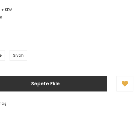
L + KDV
e!
e
Siyah
Sepete Ekle
ylaş