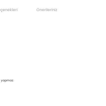
eçenekleri
Önerileriniz
a yapmaz.