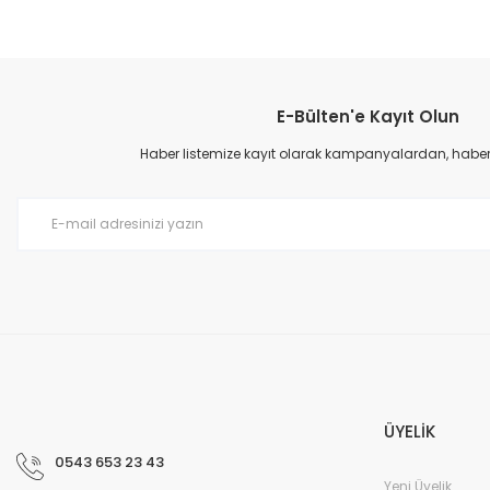
Bu ürünün fiyat bilgisi, resim, ürün açıklamalarında ve diğer konular
Görüş ve önerileriniz için teşekkür ederiz.
E-Bülten'e Kayıt Olun
Ürün resmi kalitesiz, bozuk veya görüntülenemiyor.
Ürün açıklamasında eksik bilgiler bulunuyor.
Haber listemize kayıt olarak kampanyalardan, haberda
Ürün bilgilerinde hatalar bulunuyor.
Ürün fiyatı diğer sitelerden daha pahalı.
Bu ürüne benzer farklı alternatifler olmalı.
ÜYELİK
0543 653 23 43
Yeni Üyelik