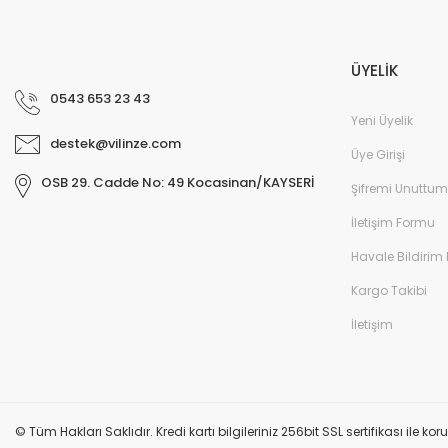
ÜYELİK
0543 653 23 43
Yeni Üyelik
destek@vilinze.com
Üye Girişi
OSB 29. Cadde No: 49 Kocasinan/KAYSERİ
Şifremi Unuttum
İletişim Formu
Havale Bildirim
Kargo Takibi
İletişim
© Tüm Hakları Saklıdır. Kredi kartı bilgileriniz 256bit SSL sertifikası ile k