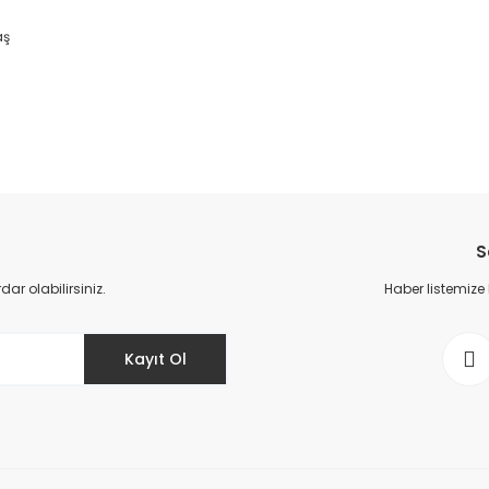
aş
da yetersiz gördüğünüz noktaları öneri formunu kullanarak tarafımıza il
Bu ürüne ilk yorumu siz yapın!
S
Yorum Yaz
r olabilirsiniz.
Haber listemize
Kayıt Ol