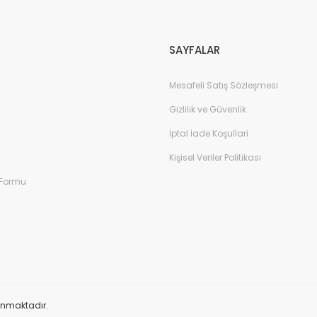
Gönder
SAYFALAR
Mesafeli Satış Sözleşmesi
Gizlilik ve Güvenlik
İptal İade Koşullari
Kişisel Veriler Politikası
 Formu
orunmaktadır.