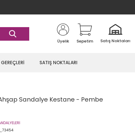
Satış Noktaları
Üyelik
Sepetim
 GEREÇLERİ
SATIŞ NOKTALARI
la Ahşap Sandalye Kestane - Pembe
NDALYELERİ
k_73454