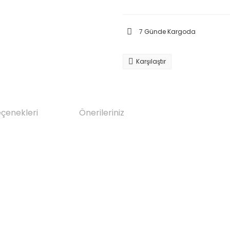
7 Günde Kargoda
Karşılaştır
eçenekleri
Önerileriniz