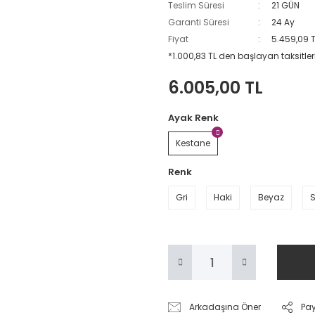
Teslim Süresi
21 GÜN
Garanti Süresi
24 Ay
Fiyat
5.459,09 
*1.000,83 TL den başlayan taksitler
6.005,00 TL
Ayak Renk
Kestane
Renk
Gri
Haki
Beyaz
S
Arkadaşına Öner
Pa