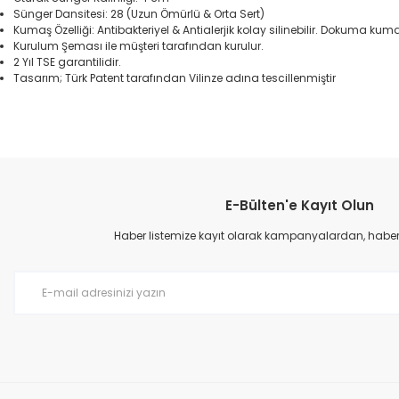
Sünger Dansitesi: 28 (Uzun Ömürlü & Orta Sert)
Kumaş Özelliği: Antibakteriyel & Antialerjik kolay silinebilir. Dokuma kum
Kurulum Şeması ile müşteri tarafından kurulur.
2 Yıl TSE garantilidir.
Tasarım; Türk Patent tarafından Vilinze adına tescillenmiştir
Bu ürünün fiyat bilgisi, resim, ürün açıklamalarında ve diğer konular
Görüş ve önerileriniz için teşekkür ederiz.
E-Bülten'e Kayıt Olun
Ürün resmi kalitesiz, bozuk veya görüntülenemiyor.
Ürün açıklamasında eksik bilgiler bulunuyor.
Haber listemize kayıt olarak kampanyalardan, haberda
Ürün bilgilerinde hatalar bulunuyor.
Ürün fiyatı diğer sitelerden daha pahalı.
Bu ürüne benzer farklı alternatifler olmalı.