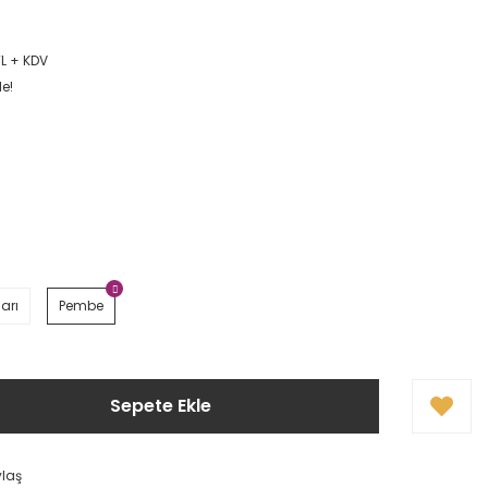
TL + KDV
le!
arı
Pembe
Sepete Ekle
ylaş