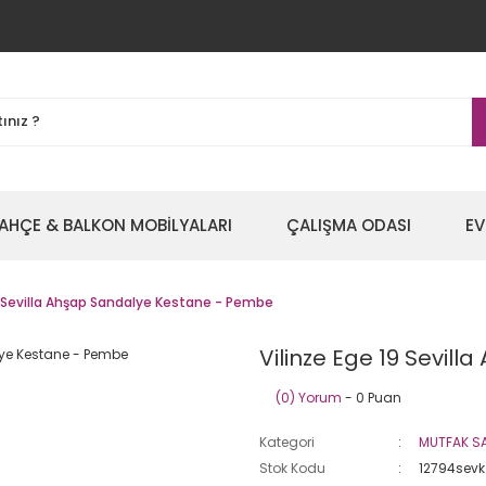
AHÇE & BALKON MOBİLYALARI
ÇALIŞMA ODASI
EV
9 Sevilla Ahşap Sandalye Kestane - Pembe
Vilinze Ege 19 Sevil
(0) Yorum
- 0 Puan
Kategori
MUTFAK SA
Stok Kodu
12794sev