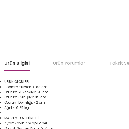
Ürün Bilgisi
Ürün Yorumları
Taksit S
ÜRÜN ÖLÇÜLERİ
Toplam Yükseklik: 88 cm
Oturum Yüksekliği: 50 cm
Oturum Genişliği: 45 cm
Oturum Derinliği: 42 cm
Ağırlık: 6.25 kg
MALZEME ÖZELLİKLERİ
Ayak: Kayın Ahşap Papel
Oturak Sünger Kalınlığı: 4 cm