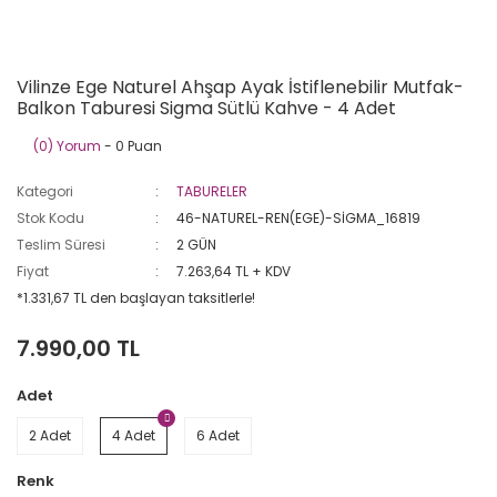
Vilinze Ege Naturel Ahşap Ayak İstiflenebilir Mutfak-
Balkon Taburesi Sigma Sütlü Kahve - 4 Adet
(0) Yorum
- 0 Puan
Kategori
TABURELER
Stok Kodu
46-NATUREL-REN(EGE)-SİGMA_16819
Teslim Süresi
2 GÜN
Fiyat
7.263,64 TL + KDV
*1.331,67 TL den başlayan taksitlerle!
7.990,00 TL
Adet
2 Adet
4 Adet
6 Adet
Renk