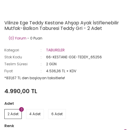
Vilinze Ege Teddy Kestane Ahşap Ayak İstiflenebilir
Mutfak-Balkon Taburesi Teddy Gri - 2 Adet
(0) Yorum
- 0 Puan
Kategori
TABURELER
Stok Kodu
66-KESTANE-EGE-TEDDY_65256
Teslim Süresi
2 GÜN
Fiyat
4.536,36 TL + KDV
*831,67 TL den başlayan taksitlerle!
4.990,00 TL
Adet
2 Adet
4 Adet
6 Adet
Renk