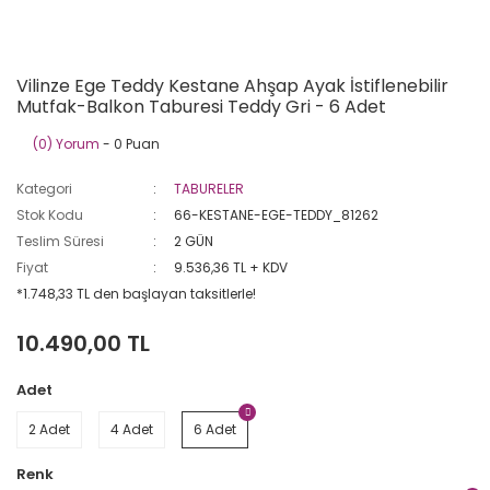
Vilinze Ege Teddy Kestane Ahşap Ayak İstiflenebilir
Mutfak-Balkon Taburesi Teddy Gri - 6 Adet
(0) Yorum
- 0 Puan
Kategori
TABURELER
Stok Kodu
66-KESTANE-EGE-TEDDY_81262
Teslim Süresi
2 GÜN
Fiyat
9.536,36 TL + KDV
*1.748,33 TL den başlayan taksitlerle!
10.490,00 TL
Adet
2 Adet
4 Adet
6 Adet
Renk