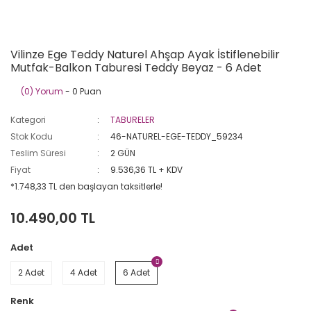
Vilinze Ege Teddy Naturel Ahşap Ayak İstiflenebilir
Mutfak-Balkon Taburesi Teddy Beyaz - 6 Adet
(0) Yorum
- 0 Puan
Kategori
TABURELER
Stok Kodu
46-NATUREL-EGE-TEDDY_59234
Teslim Süresi
2 GÜN
Fiyat
9.536,36 TL + KDV
*1.748,33 TL den başlayan taksitlerle!
10.490,00 TL
Adet
2 Adet
4 Adet
6 Adet
Renk