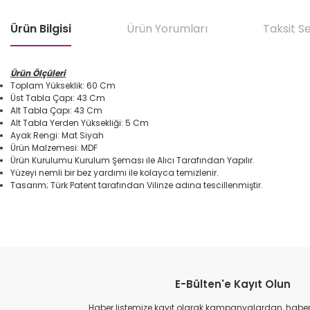
Ürün Bilgisi
Ürün Yorumları
Taksit S
Ürün Ölçüleri
Toplam Yükseklik: 60 Cm
Üst Tabla Çapı: 43 Cm
Alt Tabla Çapı: 43 Cm
Alt Tabla Yerden Yüksekliği: 5 Cm
Ayak Rengi: Mat Siyah
Ürün Malzemesi: MDF
Ürün Kurulumu Kurulum Şeması ile Alıcı Tarafından Yapılır.
Yüzeyi nemli bir bez yardımı ile kolayca temizlenir.
Tasarım; Türk Patent tarafından Vilinze adına tescillenmiştir.
Bu ürünün fiyat bilgisi, resim, ürün açıklamalarında ve diğer konular
Görüş ve önerileriniz için teşekkür ederiz.
E-Bülten'e Kayıt Olun
Ürün resmi kalitesiz, bozuk veya görüntülenemiyor.
Ürün açıklamasında eksik bilgiler bulunuyor.
Haber listemize kayıt olarak kampanyalardan, haberda