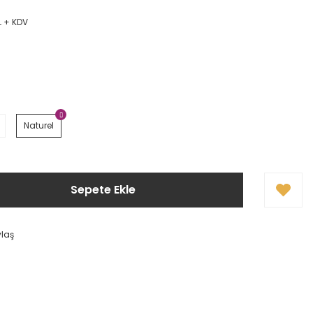
L + KDV
Naturel
Sepete Ekle
ylaş