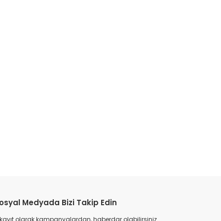
etebilirsiniz.
osyal Medyada Bizi Takip Edin
 kayıt olarak kampanyalardan, haberdar olabilirsiniz.