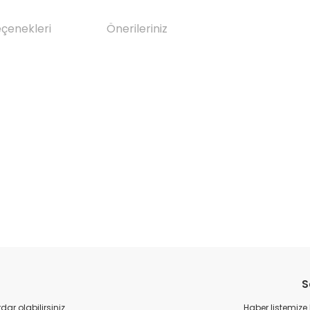
eçenekleri
Önerileriniz
da yetersiz gördüğünüz noktaları öneri formunu kullanarak tarafımıza il
Bu ürüne ilk yorumu siz yapın!
S
Yorum Yaz
r olabilirsiniz.
Haber listemize