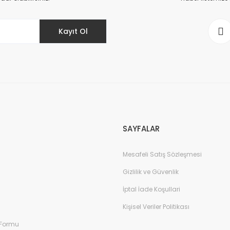
Kayıt Ol
Gönder
SAYFALAR
Mesafeli Satış Sözleşmesi
Gizlilik ve Güvenlik
İptal İade Koşullari
Kişisel Veriler Politikası
 Formu