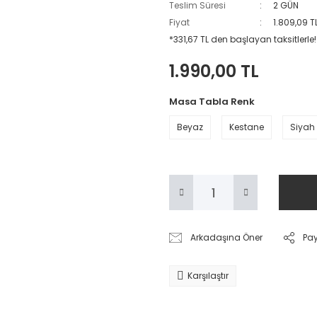
Teslim Süresi
2 GÜN
Fiyat
1.809,09 T
*331,67 TL den başlayan taksitlerle!
1.990,00 TL
Masa Tabla Renk
Beyaz
Kestane
Siyah
Arkadaşına Öner
Pa
Karşılaştır