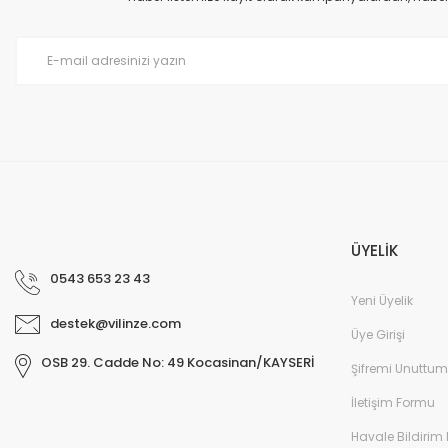
Ürün bilgilerinde hatalar bulunuyor.
Ürün fiyatı diğer sitelerden daha pahalı.
Bu ürüne benzer farklı alternatifler olmalı.
ÜYELİK
0543 653 23 43
Yeni Üyelik
destek@vilinze.com
Üye Girişi
OSB 29. Cadde No: 49 Kocasinan/KAYSERİ
Şifremi Unuttum
İletişim Formu
Havale Bildirim