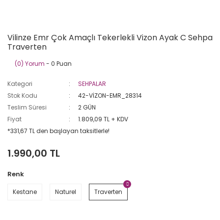
Vilinze Emr Çok Amaçlı Tekerlekli Vizon Ayak C Sehpa
Traverten
(0) Yorum
- 0 Puan
Kategori
SEHPALAR
Stok Kodu
42-VİZON-EMR_28314
Teslim Süresi
2 GÜN
Fiyat
1.809,09 TL + KDV
*331,67 TL den başlayan taksitlerle!
1.990,00 TL
Renk
Kestane
Naturel
Traverten