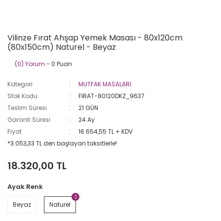
Vilinze Fırat Ahşap Yemek Masası - 80x120cm
(80x150cm) Naturel - Beyaz
(0) Yorum
- 0 Puan
Kategori
MUTFAK MASALARI
Stok Kodu
FIRAT-80120DKZ_9637
Teslim Süresi
21 GÜN
Garanti Süresi
24 Ay
Fiyat
16.654,55 TL + KDV
*3.053,33 TL den başlayan taksitlerle!
18.320,00 TL
Ayak Renk
Beyaz
Naturel