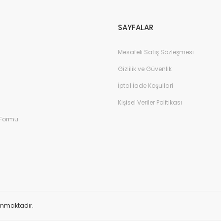
Gönder
SAYFALAR
Mesafeli Satış Sözleşmesi
Gizlilik ve Güvenlik
İptal İade Koşullari
Kişisel Veriler Politikası
 Formu
orunmaktadır.