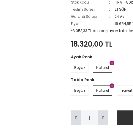
Stok Kodu
FIRAT-80
Teslim Süresi
21 GÜN
Garanti Süresi
24 Ay
Fiyat
16.654,55 
*3.053,33 TL den başlayan taksitler
18.320,00 TL
Ayak Renk
Beyaz
Naturel
Tabla Renk
Beyaz
Naturel
Traver