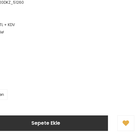
120DKZ_51260
TL + KDV
le!
ten
Sepete Ekle