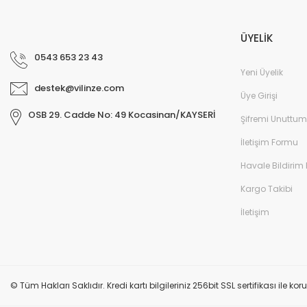
ÜYELİK
0543 653 23 43
Yeni Üyelik
destek@vilinze.com
Üye Girişi
OSB 29. Cadde No: 49 Kocasinan/KAYSERİ
Şifremi Unuttum
İletişim Formu
Havale Bildirim
Kargo Takibi
İletişim
© Tüm Hakları Saklıdır. Kredi kartı bilgileriniz 256bit SSL sertifikası ile k