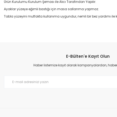
Ürün Kurulumu Kurulum Şeması ile Alıcı Tarafından Yapılır.
Ayaklar yüzeye eğimli bastığı için masa sallanma yapmaz.
Tabla yüzeyini mutfakta kullanıma uygundur, nemli bir bez yardımı ile k
Bu ürünün fiyat bilgisi, resim, ürün açıklamalarında ve diğer konular
Görüş ve önerileriniz için teşekkür ederiz.
E-Bülten'e Kayıt Olun
Ürün resmi kalitesiz, bozuk veya görüntülenemiyor.
Ürün açıklamasında eksik bilgiler bulunuyor.
Haber listemize kayıt olarak kampanyalardan, haberda
Ürün bilgilerinde hatalar bulunuyor.
Ürün fiyatı diğer sitelerden daha pahalı.
Bu ürüne benzer farklı alternatifler olmalı.