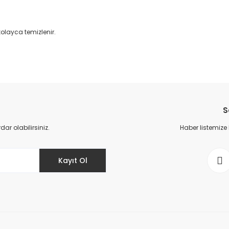
olayca temizlenir.
da yetersiz gördüğünüz noktaları öneri formunu kullanarak tarafımıza il
Bu ürüne ilk yorumu siz yapın!
S
Yorum Yaz
r olabilirsiniz.
Haber listemize
Kayıt Ol