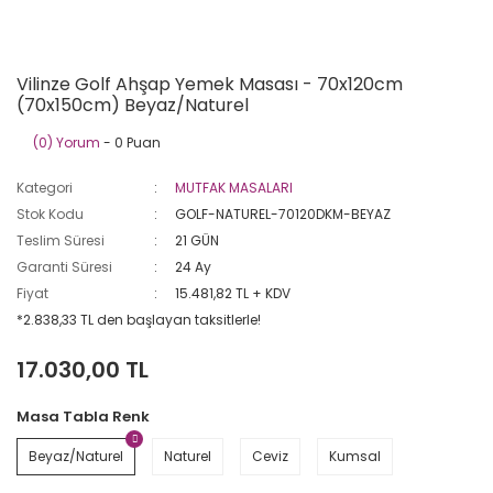
Vilinze Golf Ahşap Yemek Masası - 70x120cm
(70x150cm) Beyaz/Naturel
(0) Yorum
- 0 Puan
Kategori
MUTFAK MASALARI
Stok Kodu
GOLF-NATUREL-70120DKM-BEYAZ
Teslim Süresi
21 GÜN
Garanti Süresi
24 Ay
Fiyat
15.481,82 TL + KDV
*2.838,33 TL den başlayan taksitlerle!
17.030,00 TL
Masa Tabla Renk
Beyaz/Naturel
Naturel
Ceviz
Kumsal