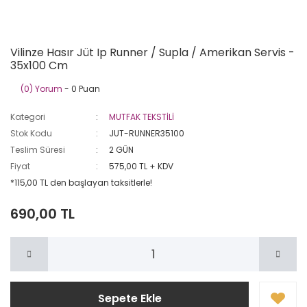
Vilinze Hasır Jüt Ip Runner / Supla / Amerikan Servis -
35x100 Cm
(0) Yorum
- 0 Puan
Kategori
MUTFAK TEKSTİLİ
Stok Kodu
JUT-RUNNER35100
Teslim Süresi
2 GÜN
Fiyat
575,00 TL + KDV
*115,00 TL den başlayan taksitlerle!
690,00 TL
Sepete Ekle