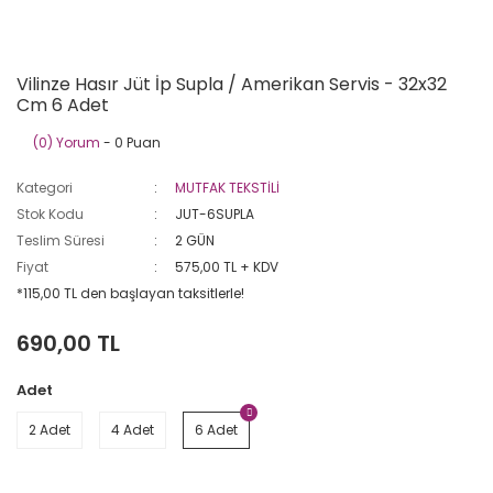
Vilinze Hasır Jüt İp Supla / Amerikan Servis - 32x32
Cm 6 Adet
(0) Yorum
- 0 Puan
Kategori
MUTFAK TEKSTİLİ
Stok Kodu
JUT-6SUPLA
Teslim Süresi
2 GÜN
Fiyat
575,00 TL + KDV
*115,00 TL den başlayan taksitlerle!
690,00 TL
Adet
2 Adet
4 Adet
6 Adet