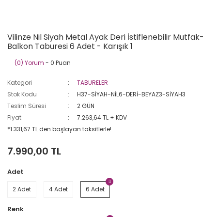
Vilinze Nil Siyah Metal Ayak Deri İstiflenebilir Mutfak-
Balkon Taburesi 6 Adet - Karışık 1
(0) Yorum
- 0 Puan
Kategori
TABURELER
Stok Kodu
H37-SİYAH-NİL6-DERİ-BEYAZ3-SİYAH3
Teslim Süresi
2 GÜN
Fiyat
7.263,64 TL + KDV
*1.331,67 TL den başlayan taksitlerle!
7.990,00 TL
Adet
2 Adet
4 Adet
6 Adet
Renk