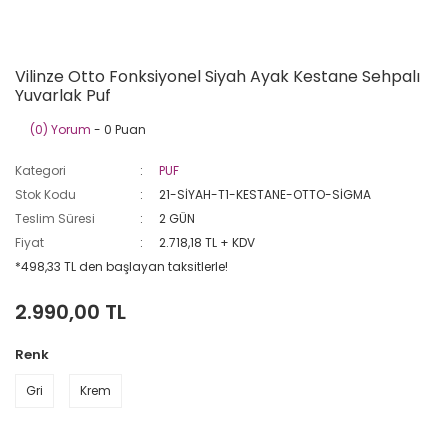
Vilinze Otto Fonksiyonel Siyah Ayak Kestane Sehpalı
Yuvarlak Puf
(0) Yorum
- 0 Puan
Kategori
PUF
Stok Kodu
21-SİYAH-T1-KESTANE-OTTO-SİGMA
Teslim Süresi
2 GÜN
Fiyat
2.718,18 TL + KDV
*498,33 TL den başlayan taksitlerle!
2.990,00 TL
Renk
Gri
Krem