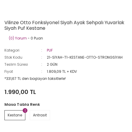
Vilinze Otto Fonksiyonel Siyah Ayak Sehpalı Yuvarlak
Siyah Puf Kestane
(0) Yorum
- 0 Puan
Kategori
PUF
Stok Kodu
21-SİYAH-T1-KESTANE-OTTO-STRONGSİYAH
Teslim Süresi
2 GÜN
Fiyat
1.809,09 TL + KDV
*331,67 TL den başlayan taksitlerle!
1.990,00 TL
Masa Tabla Renk
Kestane
Antrasit