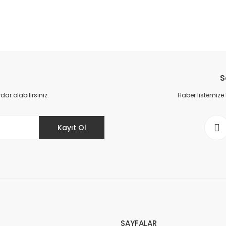
da yetersiz gördüğünüz noktaları öneri formunu kullanarak tarafımıza il
Bu ürüne ilk yorumu siz yapın!
S
Yorum Yaz
r olabilirsiniz.
Haber listemize
Kayıt Ol
Gönder
SAYFALAR