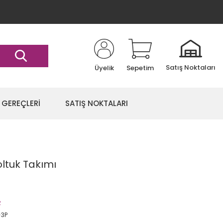
Satış Noktaları
Üyelik
Sepetim
 GEREÇLERİ
SATIŞ NOKTALARI
oltuk Takımı
R
-3P