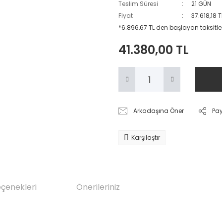
Teslim Süresi
21 GÜN
Fiyat
37.618,18 
*6.896,67 TL den başlayan taksitler
41.380,00 TL
Arkadaşına Öner
Pa
Karşılaştır
eçenekleri
Önerileriniz