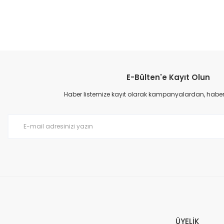
Bu ürünün fiyat bilgisi, resim, ürün açıklamalarında ve diğer konular
Görüş ve önerileriniz için teşekkür ederiz.
E-Bülten'e Kayıt Olun
Ürün resmi kalitesiz, bozuk veya görüntülenemiyor.
Ürün açıklamasında eksik bilgiler bulunuyor.
Haber listemize kayıt olarak kampanyalardan, haberda
Ürün bilgilerinde hatalar bulunuyor.
Ürün fiyatı diğer sitelerden daha pahalı.
Bu ürüne benzer farklı alternatifler olmalı.
ÜYELİK