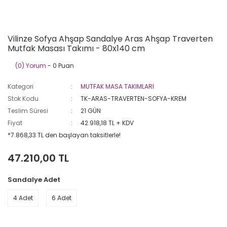
Vilinze Sofya Ahşap Sandalye Aras Ahşap Traverten
Mutfak Masası Takımı - 80x140 cm
(0) Yorum
- 0 Puan
Kategori
MUTFAK MASA TAKIMLARI
Stok Kodu
TK-ARAS-TRAVERTEN-SOFYA-KREM
Teslim Süresi
21 GÜN
Fiyat
42.918,18 TL + KDV
*7.868,33 TL den başlayan taksitlerle!
47.210,00 TL
Sandalye Adet
4 Adet
6 Adet