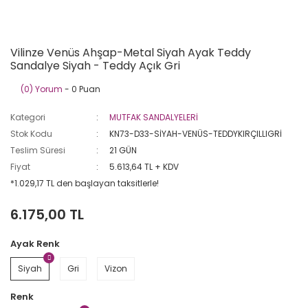
Vilinze Venüs Ahşap-Metal Siyah Ayak Teddy
Sandalye Siyah - Teddy Açık Gri
(0) Yorum
- 0 Puan
Kategori
MUTFAK SANDALYELERİ
Stok Kodu
KN73-D33-SİYAH-VENÜS-TEDDYKIRÇILLIGRİ
Teslim Süresi
21 GÜN
Fiyat
5.613,64 TL + KDV
*1.029,17 TL den başlayan taksitlerle!
6.175,00 TL
Ayak Renk
Siyah
Gri
Vizon
Renk