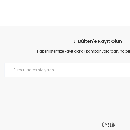
Bu ürünün fiyat bilgisi, resim, ürün açıklamalarında ve diğer konular
Görüş ve önerileriniz için teşekkür ederiz.
E-Bülten'e Kayıt Olun
Ürün resmi kalitesiz, bozuk veya görüntülenemiyor.
Ürün açıklamasında eksik bilgiler bulunuyor.
Haber listemize kayıt olarak kampanyalardan, haberda
Ürün bilgilerinde hatalar bulunuyor.
Ürün fiyatı diğer sitelerden daha pahalı.
Bu ürüne benzer farklı alternatifler olmalı.
ÜYELİK