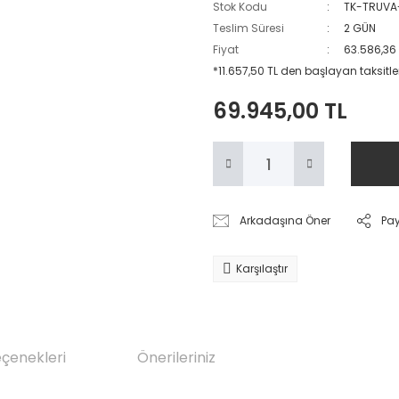
Stok Kodu
TK-TRUVA
Teslim Süresi
2 GÜN
Fiyat
63.586,36
*11.657,50 TL den başlayan taksitler
69.945,00 TL
Arkadaşına Öner
Pa
Karşılaştır
eçenekleri
Önerileriniz