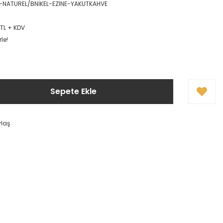
-NATUREL/BNİKEL-EZİNE-YAKUTKAHVE
 TL + KDV
le!
Sepete Ekle
ylaş