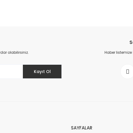
da yetersiz gördüğünüz noktaları öneri formunu kullanarak tarafımıza il
Bu ürüne ilk yorumu siz yapın!
S
Yorum Yaz
r olabilirsiniz.
Haber listemize
Kayıt Ol
Gönder
SAYFALAR