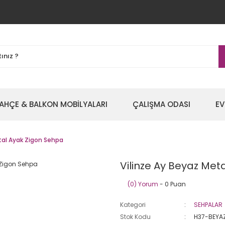
AHÇE & BALKON MOBİLYALARI
ÇALIŞMA ODASI
EV
tal Ayak Zigon Sehpa
Vilinze Ay Beyaz Met
(0) Yorum
- 0 Puan
Kategori
SEHPALAR
Stok Kodu
H37-BEYA