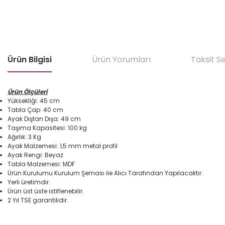
Ürün Bilgisi
Ürün Yorumları
Taksit S
Ürün Ölçüleri
Yüksekliği: 45 cm
Tabla Çap: 40 cm
Ayak Dıştan Dışa: 49 cm
Taşıma Kapasitesi: 100 kg
Ağırlık: 3 Kg
Ayak Malzemesi: 1,5 mm metal profil
Ayak Rengi: Beyaz
Tabla Malzemesi: MDF
Ürün Kurulumu Kurulum Şeması ile Alıcı Tarafından Yapılacaktır.
Yerli üretimdir.
Ürün üst üste istiflenebilir.
2 Yıl TSE garantilidir.