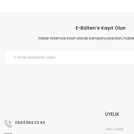
Bu ürünün fiyat bilgisi, resim, ürün açıklamalarında ve diğer konular
Görüş ve önerileriniz için teşekkür ederiz.
E-Bülten'e Kayıt Olun
Ürün resmi kalitesiz, bozuk veya görüntülenemiyor.
Ürün açıklamasında eksik bilgiler bulunuyor.
Haber listemize kayıt olarak kampanyalardan, haberda
Ürün bilgilerinde hatalar bulunuyor.
Ürün fiyatı diğer sitelerden daha pahalı.
Bu ürüne benzer farklı alternatifler olmalı.
ÜYELİK
0543 653 23 43
Yeni Üyelik