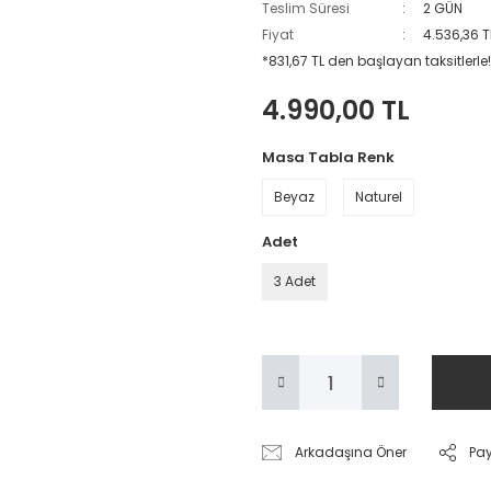
Teslim Süresi
2 GÜN
Fiyat
4.536,36 T
*831,67 TL den başlayan taksitlerle!
4.990,00 TL
Masa Tabla Renk
Beyaz
Naturel
Adet
3 Adet
Arkadaşına Öner
Pa