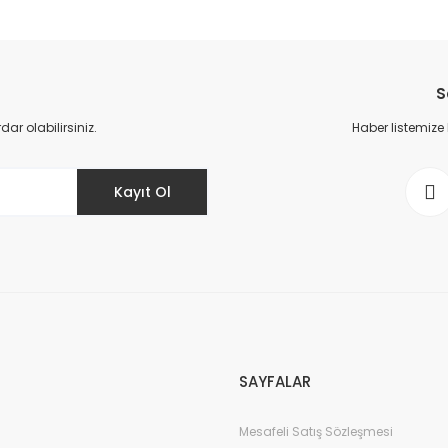
da yetersiz gördüğünüz noktaları öneri formunu kullanarak tarafımıza il
Bu ürüne ilk yorumu siz yapın!
S
Yorum Yaz
r olabilirsiniz.
Haber listemize
Kayıt Ol
Gönder
SAYFALAR
Mesafeli Satış Sözleşmesi