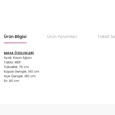
Ürün Bilgisi
Ürün Yorumları
Taksit S
MASA ÖZELLİKLERİ
Ayak: Kayın Ağacı
Tabla: MDF
Yükseklik: 75 cm
Kapalı Genişlik: 140 cm
Açık Genişlik: 180 cm
En: 80 cm
Bu ürünün fiyat bilgisi, resim, ürün açıklamalarında ve diğer konular
Görüş ve önerileriniz için teşekkür ederiz.