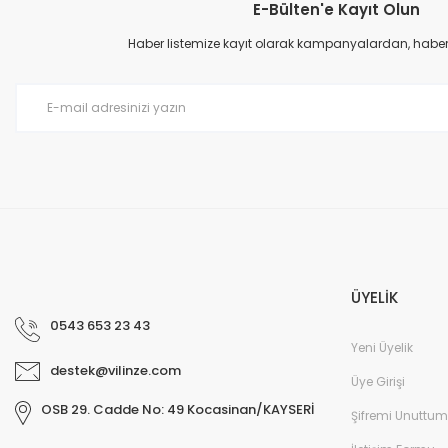
E-Bülten'e Kayıt Olun
Ürün resmi kalitesiz, bozuk veya görüntülenemiyor.
Ürün açıklamasında eksik bilgiler bulunuyor.
Haber listemize kayıt olarak kampanyalardan, haberda
Ürün bilgilerinde hatalar bulunuyor.
Ürün fiyatı diğer sitelerden daha pahalı.
Bu ürüne benzer farklı alternatifler olmalı.
ÜYELİK
0543 653 23 43
Yeni Üyelik
destek@vilinze.com
Üye Girişi
OSB 29. Cadde No: 49 Kocasinan/KAYSERİ
Şifremi Unuttum