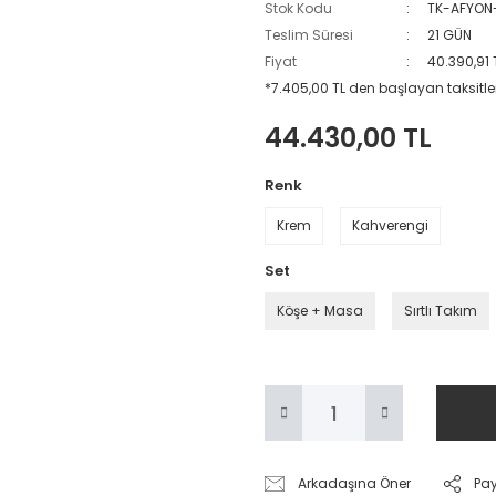
Stok Kodu
TK-AFYON
Teslim Süresi
21 GÜN
Fiyat
40.390,91 
*7.405,00 TL den başlayan taksitler
44.430,00 TL
Renk
Krem
Kahverengi
Set
Köşe + Masa
Sırtlı Takım
Arkadaşına Öner
Pa