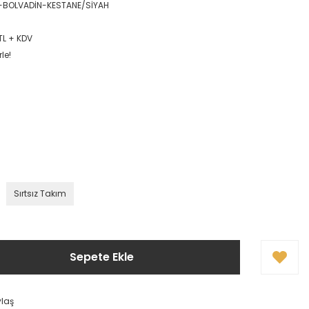
-BOLVADİN-KESTANE/SİYAH
TL + KDV
le!
Sırtsız Takım
Sepete Ekle
ylaş