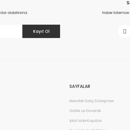
S
Yorum Yaz
r olabilirsiniz.
Haber listemize
Kayıt Ol
Gönder
SAYFALAR
Mesafeli Satış Sözleşmesi
Gizlilik ve Güvenlik
İptal İade Koşullari