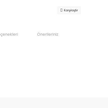
Karşılaştır
eçenekleri
Önerileriniz
da yetersiz gördüğünüz noktaları öneri formunu kullanarak tarafımıza il
Bu ürüne ilk yorumu siz yapın!