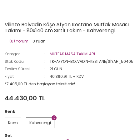
Vilinze Bolvadin Köşe Afyon Kestane Mutfak Masası
Takımı - 80x140 cm Sırtlı Takım - Kahverengi
(0) Yorum
- 0 Puan
Kategori
MUTFAK MASA TAKIMLARI
Stok Kodu
TK-AFYON-BOLVADİN-KESTANE/SİYAH_50405
Teslim Süresi
21 GÜN
Fiyat
40.390,91 TL + KDV
*7.405,00 TL den başlayan taksitlerle!
44.430,00 TL
Renk
Krem
Kahverengi
Set