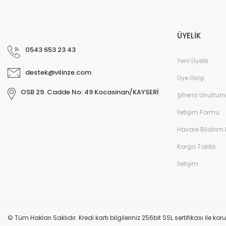
ÜYELİK
0543 653 23 43
Yeni Üyelik
destek@vilinze.com
Üye Girişi
OSB 29. Cadde No: 49 Kocasinan/KAYSERİ
Şifremi Unuttum
İletişim Formu
Havale Bildirim
Kargo Takibi
İletişim
© Tüm Hakları Saklıdır. Kredi kartı bilgileriniz 256bit SSL sertifikası ile k