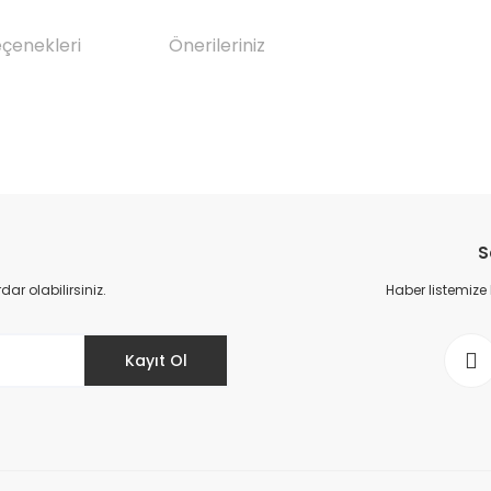
eçenekleri
Önerileriniz
da yetersiz gördüğünüz noktaları öneri formunu kullanarak tarafımıza il
Bu ürüne ilk yorumu siz yapın!
S
Yorum Yaz
r olabilirsiniz.
Haber listemize
Kayıt Ol