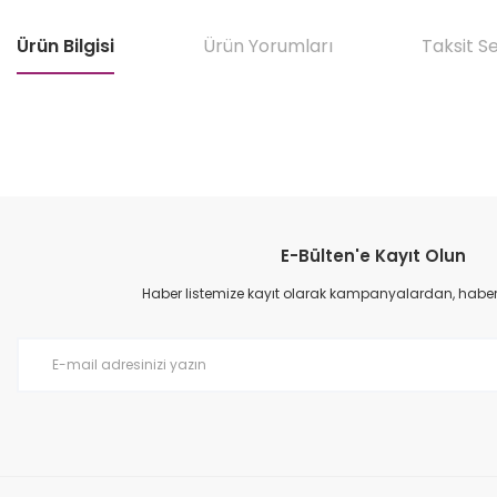
Ürün Bilgisi
Ürün Yorumları
Taksit S
Bu ürünün fiyat bilgisi, resim, ürün açıklamalarında ve diğer konular
Görüş ve önerileriniz için teşekkür ederiz.
E-Bülten'e Kayıt Olun
Ürün resmi kalitesiz, bozuk veya görüntülenemiyor.
Ürün açıklamasında eksik bilgiler bulunuyor.
Haber listemize kayıt olarak kampanyalardan, haberda
Ürün bilgilerinde hatalar bulunuyor.
Ürün fiyatı diğer sitelerden daha pahalı.
Bu ürüne benzer farklı alternatifler olmalı.