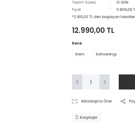
Teslim Süresi
21 GÜN
Fiyat
11.809,09 
*2.165,00 TL den başlayan taksitler
12.990,00 TL
Renk
Krem
Kahverengi
Arkadaşına Öner
Pa
Karşılaştır