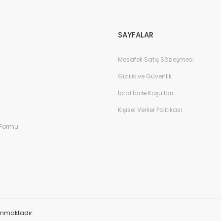
Gönder
SAYFALAR
Mesafeli Satış Sözleşmesi
Gizlilik ve Güvenlik
İptal İade Koşullari
Kişisel Veriler Politikası
 Formu
orunmaktadır.