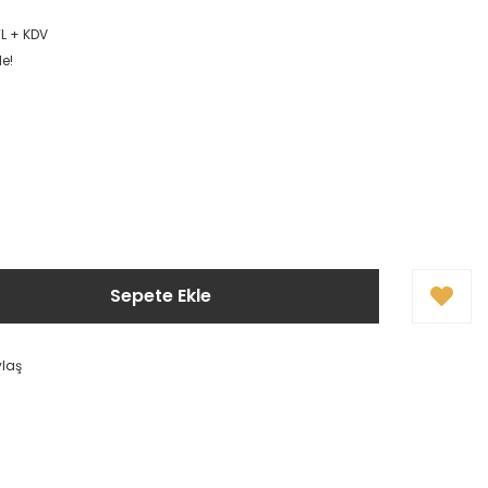
TL + KDV
le!
Sepete Ekle
ylaş