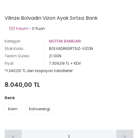
Vilinze Bolvadin Vizon Ayak Sırtsız Bank
(0) Yorum
- 0 Puan
Kategori
MUTFAK BANKLARI
Stok Kodu
BOLVADİNSIRTSIZ-VİZON
Teslim Süresi
21 GÜN
Fiyat
7.309,09 TL + KDV
*1.340,00 TL den başlayan taksitlerle!
8.040,00 TL
Renk
Krem
Kahverengi