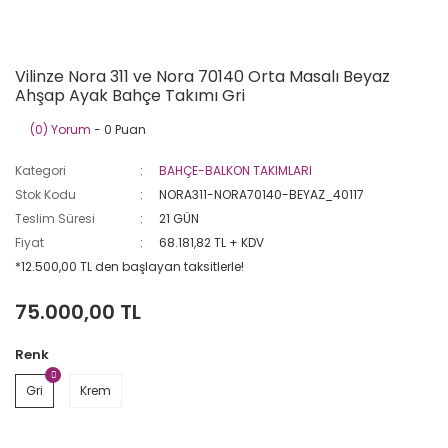
Vilinze Nora 311 ve Nora 70140 Orta Masalı Beyaz
Ahşap Ayak Bahçe Takımı Gri
(0) Yorum
- 0 Puan
Kategori
BAHÇE-BALKON TAKIMLARI
Stok Kodu
NORA311-NORA70140-BEYAZ_40117
Teslim Süresi
21 GÜN
Fiyat
68.181,82 TL + KDV
*12.500,00 TL den başlayan taksitlerle!
75.000,00 TL
Renk
Gri
Krem