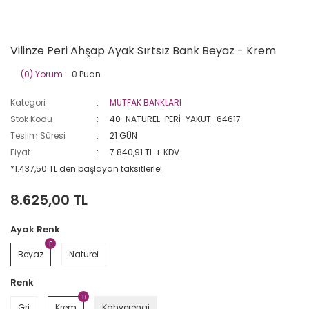
Vilinze Peri Ahşap Ayak Sırtsız Bank Beyaz - Krem
(0) Yorum
- 0 Puan
Kategori
MUTFAK BANKLARI
Stok Kodu
40-NATUREL-PERİ-YAKUT_64617
Teslim Süresi
21 GÜN
Fiyat
7.840,91 TL + KDV
*1.437,50 TL den başlayan taksitlerle!
8.625,00 TL
Ayak Renk
Beyaz
Naturel
Renk
Gri
Krem
Kahverengi