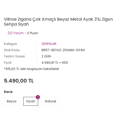
Vilinze Zigana Çok Amaçlı Beyaz Metal Ayak 3'lü Zigon
Sehpa Siyah
(0) Yorum
- 0 Puan
Kategori
SEHPALAR
Stok Kodu
BR57-BEYAZ-ZİGANA-SİYAH
Teslim Süresi
2 GÜN
Fiyat
4.990,91 TL + KDV
*915,00 TL den başlayan taksitlerle!
5.490,00 TL
Renk
Beyaz
Siyah
Naturel